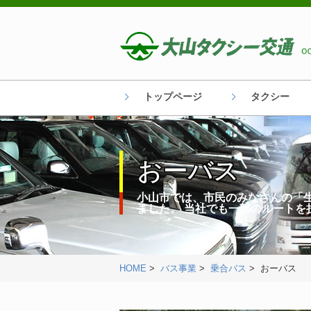
トップページ
タクシー
おーバス
小山市では、市民のみなさんの「生
ました。 当社でも一部のルートを
HOME
>
バス事業
>
乗合バス
> おーバス