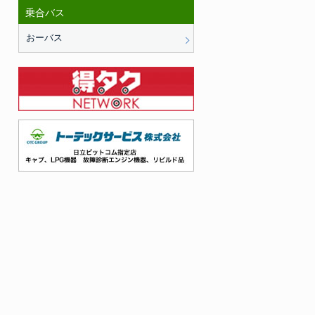
乗合バス
おーバス