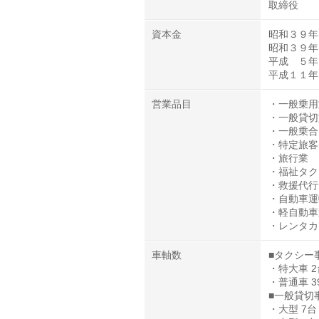
取締役 
資本金
昭和３９年３
昭和３９年７
平成 ５年９
平成１１年１
営業品目
・一般乗用
・一般貸切
・一般乗合
・特定旅客
・旅行業
・福祉タク
・救援代行
・自動車運
・軽自動車
・レンタカ
車軸数
■タクシー
・特大車 2
・普通車 3
■一般貸切
・大型 7台