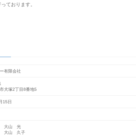
行っております。
ー有限会社
1
市犬塚2丁目8番地5
月15日
 大山 光
 大山 久子