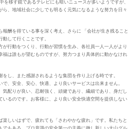
の中を移す鏡であるテレビにも暗いニュースが多いようですが、
がら、地域社会に少しでも明るく元気になるような努力を日々
ら報酬を得ている事を深く考え、さらに 「会社が生き残ること
行動して行くことです。
方が行動をつくり、行動が習慣を生み、各社員一人一人がより
幸福は誰もが望むものですが、努力つまり具体的に動かなけれ
謝をし、また感謝されるような集団を作り上げる時です。
いで、安全、安心、快適、より良いサービスは出来ません。
、気配りが良い、忍耐強く、頑健であり、繊細であり、身だし
ているのです。お客様に、より良い安全快適空間を提供しない
ば楽しいはずで、疲れても「さわやかな疲れ」です。私たちと
トでもある、プロ意識の安全第一の主義に徹し新しい大山グル