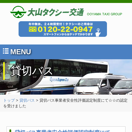
MENU
貸切バス
トップ
>
貸切バス
> 貸切バス事業者安全性評価認定制度にて☆☆の認定
を受けました